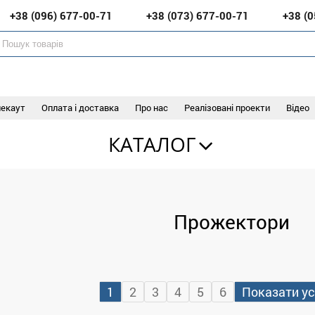
+38 (096)
677-00-71
+38 (073)
677-00-71
+38 (
лекаут
Оплата і доставка
Про нас
Реалізовані проекти
Відео
КАТАЛОГ
Прожектори
1
2
3
4
5
6
Показати ус