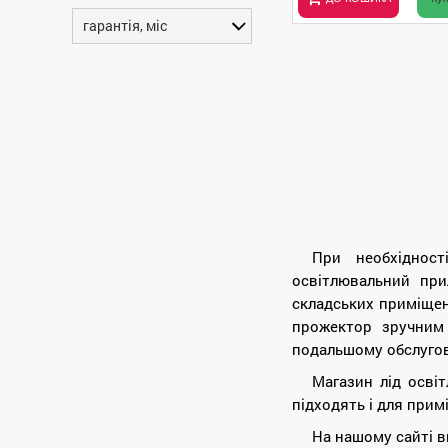
гарантія, міс
При необхідност
освітлювальний при
складських приміщенн
прожектор зручним 
подальшому обслугов
Магазин лід освіт
підходять і для примі
На нашому сайті 