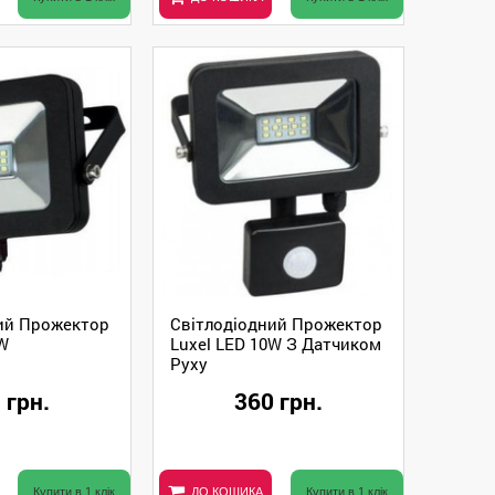
ий Прожектор
Світлодіодний Прожектор
0W
Luxel LED 10W З Датчиком
Руху
 грн.
360 грн.
Купити в 1 клік
ДО КОШИКА
Купити в 1 клік