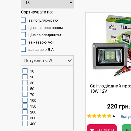
Сортирувати по:
за популярністю
ціна за зростанням
ціна за спаданням
за назвою А-Я
за назвою Я-А
Потужність, W
10
20
30
Світлодіодний пр
50
10W 12V
70
100
220 грн.
150
200
Відгук
4,8
300
400
ДО КОШИКА
Куп