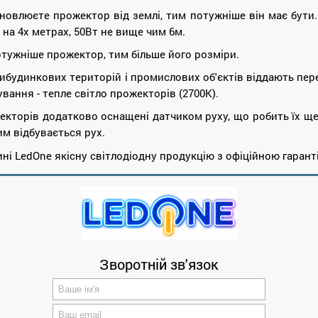
новлюєте прожектор від землі, тим потужніше він має бут
 - на 4х метрах, 50Вт не вище чим 6м.
отужніше прожектор, тим більше його розміри.
ибудинкових територій і промислових об'єктів віддають пе
чування - тепле світло прожекторів (2700К).
екторів додатково оснащені датчиком руху, що робить їх щ
им відбувається рух.
ні LedOne якісну світлодіодну продукцію з офіційною гаранті
Зворотній зв'язок