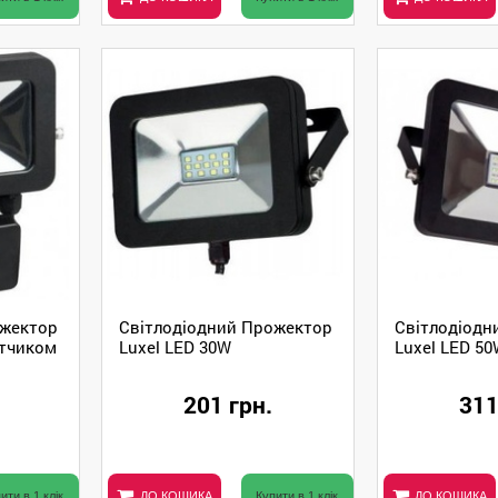
ожектор
Світлодіодний Прожектор
Світлодіодн
атчиком
Luxel LED 30W
Luxel LED 5
201 грн.
311
ити в 1 клік
ДО КОШИКА
Купити в 1 клік
ДО КОШИКА