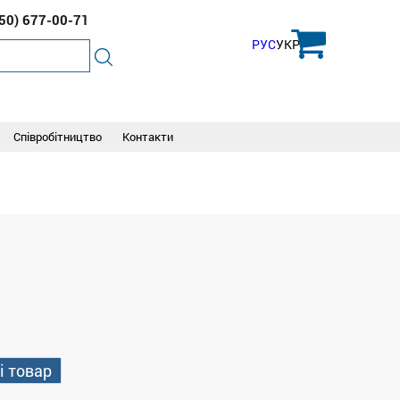
050)
677-00-71
РУС
УКР
Співробітництво
Контакти
і товар