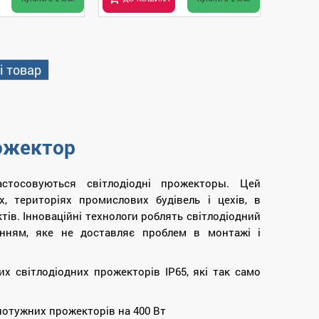
і товар
рожектор
стосовуються світлодіодні прожекторы. Цей
, територіях промислових будівель і цехів, в
тів. Інноваційні технологи роблять світлодіодний
анням, яке не доставляє проблем в монтажі і
х світлодіодних прожекторів IP65, які так само
потужних прожекторів на 400 Вт