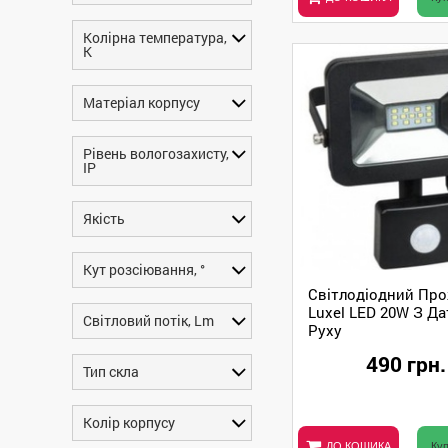
Колірна температура,
K
Матеріал корпусу
Рівень вологозахисту,
IP
Якість
Кут розсіювання, °
Світлодіодний Пр
Luxel LED 20W З Д
Світловий потік, Lm
Руху
490 грн.
Тип скла
Колір корпусу
ДО КОШИКА
Куп