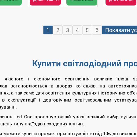
1
2
3
4
5
6
Показати ус
Купити світлодіодний п
і якісного і економного освітлення великих площ за
лад встановлюється в дворах котеджів, на автостоянках
ях, а так само для освітлення культурних і історичних об'єк
в експлуатації і довговічним освітлювальним устаткув
уванні.
лення Led One пропонує вашій увазі великий вибір вулични
щень типу під'їздів і сходових клітин.
ви можете купити прожекторы потужністю від 10w до високо