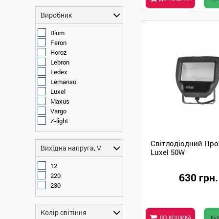
Виробник
Biom
Feron
Horoz
Lebron
Ledex
Lemanso
Luxel
Maxus
Vargo
Z-light
Світлодіодний Пр
Вихідна напруга, V
Luxel 50W
12
630 грн.
220
230
Колір світіння
ДО КОШИКА
Куп