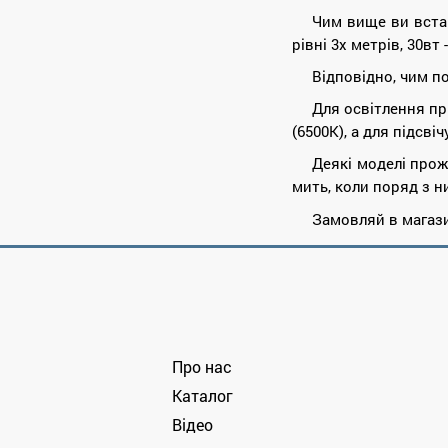
Чим вище ви вста
рівні 3х метрів, 30вт
Відповідно, чим п
Для освітлення пр
(6500К), а для підсві
Деякі моделі прож
мить, коли поряд з н
Замовляй в магази
Про нас
Каталог
Відео