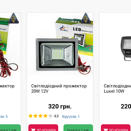
ожектор
Світлодіодний прожектор
Світлодіодн
20W 12V
Luxel 10W
320 грн.
220
ів: 5
Відгуків: 1
4,0
ити в 1 клік
ДО КОШИКА
Купити в 1 клік
ДО КОШИКА