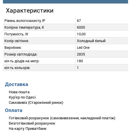
Характеристики
Рівень вологозахисту, IP
67
Колірна температура, K
6000
Потужність, W
10,00
Колір світіння:
Холодный белый
Виробник:
Led One
Розмір світлодіода:
2835
кіл-ть діодів на метр:
180
кіл-ть кольорів:
1
Опис
Додати відгук
Доставка
Нова пошта
LED стрічка Biom 220V 2835-180 10W 6000K...
Кур'єр по Одесі
Самовивіз (Старокінний ринок)
Оплата
Оцініть товар
Готівковий розрахунок (самовивезення, накладений платіж)
Безготівковий розрахунок
На карту Приватбанк