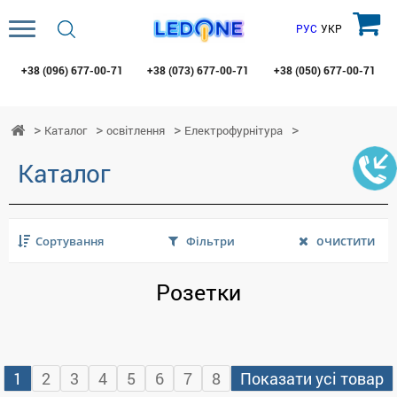
РУС
УКР
+38 (096)
677-00-71
+38 (073)
677-00-71
+38 (050)
677-00-71
Каталог
освітлення
Електрофурнітура
Каталог
очистити
Сортування
Фільтри
Розетки
1
2
3
4
5
6
7
8
Показати усі товар