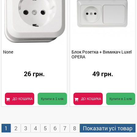
None
Блок Розетка + Вимикач Luxel
OPERA
26 грн.
49 грн.
ДО КОШИКА
Купити в 1 клік
ДО КОШИКА
Купити в 1 клік
1
2
3
4
5
6
7
8
Показати усі товар