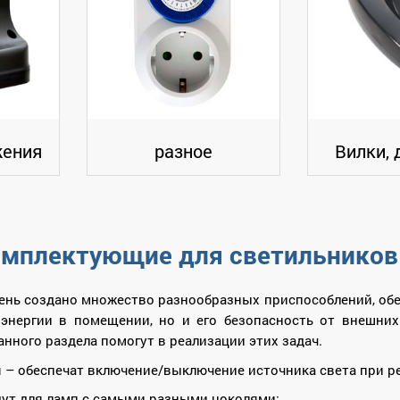
жения
разное
Вилки, 
мплектующие для светильников 
ень создано множество разнообразных приспособлений, об
энергии в помещении, но и его безопасность от внешни
нного раздела помогут в реализации этих задач.
 – обеспечат включение/выключение источника света при р
ут для ламп с самыми разными цоколями;