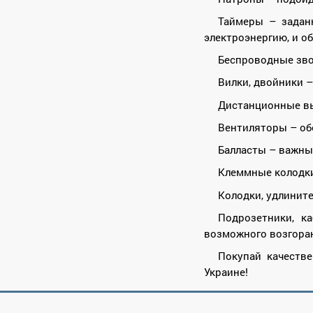
Таймеры – задан
электроэнергию, и о
Беспроводные зво
Вилки, двойники 
Дистанционные вы
Вентиляторы – об
Балласты – важны
Клеммные колодки
Колодки, удлините
Подрозетники, к
возможного возгора
Покупай качеств
Украине!