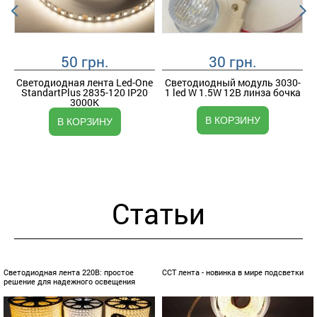
50 грн.
30 грн.
Светодиодная лента Led-One
Светодиодный модуль 3030-
U
StandartPlus 2835-120 IP20
1 led W 1.5W 12В линза бочка
3000K
В КОРЗИНУ
В КОРЗИНУ
Cтатьи
Светодиодная лента 220В: простое
CCT лента - новинка в мире подсветки
решение для надежного освещения