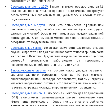
соответствующее напряжение.
Светодиодная лента 220V
. Эти ленты имеют все достоинства 12-
вольтовых, но значительно проще в подключении, не требуют
вспомогательных блоков питания, усилителей и сложных схем
подключения.
Светодиодные модули
. Всем, кто занимается оформлением
рекламных стендов, лайт-боксов, мигающих букв или других
элементов сложной формы, мы предлагаем модули различной
конфигурации. С их помощью можно создавать любые схемы. В
ассортименте модули питания к ним.
Светодиодные лампы
. Из-за экономичности, длительного срока
службы и простоты подключения возрастает популярность ламп
на основе LED-систем. Предлагаем модели различной мощности,
цветовой температуры, работающие от переменного
напряжения 220 В либо постоянного 12 или 24 В.
Высокомощные лампы
на основе ярких диодов заменяют
системы уличного освещения. Они до 10 раз снижают
энергопотребление. Благодаря безопасности, малому нагреву и
низкому напряжению питания используются на бензиновых и
газовых заправках, складах, в промышленных помещениях.
Светодиодные лампы Т8
по форме и цоколю для подключения
(G13) аналогичны применявшимся ранее люминесцентным.
Имеют ряд преимуществ - более низкое энергопотребление,
длительный срок службы, не требуют специальных стартеров