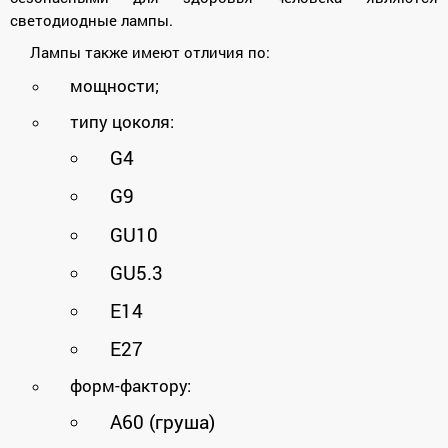
светодиодные лампы.
Лампы также имеют отличия по:
мощности;
типу цоколя:
G4
G9
GU10
GU5.3
Е14
Е27
форм-фактору:
A60 (груша)