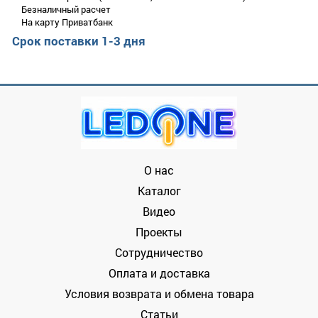
несколькими ступенями защиты устройства от перепадов
Безналичный расчет
напряжения.
На карту Приватбанк
Срок поставки 1-3 дня
Мощность блока питания - 200W c током на выходе
16.5а.
Размеры блока питания составляют 175х50х22мм
Устройство предназначено для внутренней установки в
сухих, вентилируемых помещениях.
Гарантийный срок от производителя составляет 2 года
О нас
Каталог
Видео
Проекты
Сотрудничество
Оплата и доставка
Условия возврата и обмена товара
Статьи