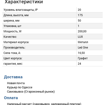
Характеристики
Уровень влагозащиты, IP
20
Длина, высота, мм
175
ширина, мм
50
Упаковка, шт
1
Мощность, W
200,00
Качество:
LUX
Материал корпуса:
Металл
Производитель:
Led One
Сила тока, А:
16,50
Цвет корпуса:
Графит
гарантия, мес:
24
Описание
Добавить отзыв
Доставка
Блок питания 200W в LUX серии - это новое поколение
Новая почта
импульсных блоков питания для подключения любых
Курьер по Одессе
осветительных приборов напряжением 12 вольт.
Самовывоз (Староконный рынок)
Оплата
Блок питания отличается компактными размерами с
Оцените товар
сохранением высокого качества комплектующих и сборки и
Наличный расчет (самовывоз, наложенный платеж)