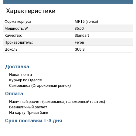
Характеристики
Форма корпуса
MR16 (точка)
Мощность, W
35,00
Качество:
Standart
Производитель:
Feron
Цоколь:
GU5.3
Описание
Добавить отзыв
Доставка
Галогенная лампа типа MR-16 с отражателем и стеклом.
Новая почта
Используется для основного и декоративного освещения во
Курьер по Одессе
встраиваемых светильниках
Самовывоз (Староконный рынок)
Оплата
MR-16 12V 35W 45x50 мм
Оцените товар
Наличный расчет (самовывоз, наложенный платеж)
Безналичный расчет
На карту Приватбанк
Срок поставки 1-3 дня