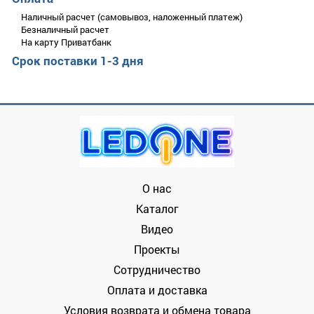
выставочных залов, галерей и др. Светильник имеет
Оцените товар
стильный и лаконичный дизайн с обрамлением основы
Наличный расчет (самовывоз, наложенный платеж)
светильника из матового акрилового полимера, который
Безналичный расчет
создает эффект мягкого декоративного свечение при
На карту Приватбанк
включенном светильнике.
Срок поставки 1-3 дня
О нас
Каталог
Видео
Проекты
Сотрудничество
Оплата и доставка
Условия возврата и обмена товара