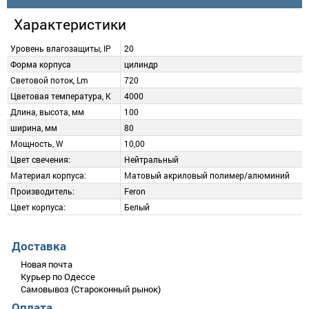
Характеристики
Уровень влагозащиты, IP
20
Форма корпуса
цилиндр
Световой поток, Lm
720
Цветовая температура, K
4000
Длина, высота, мм
100
ширина, мм
80
Мощность, W
10,00
Цвет свечения:
Нейтральный
Материал корпуса:
Матовый акриловый полимер/алюминий
Производитель:
Feron
Цвет корпуса:
Белый
Описание
Добавить отзыв
Доставка
Накладной cветодиодний светильник Feron AL543 может
Новая почта
используется в качестве как основного, так акцентного
Курьер по Одессе
освещения в сфере интерьерной подсветки жилых, торговых
Самовывоз (Староконный рынок)
и административных помещений, кафе и ресторанов,
Оплата