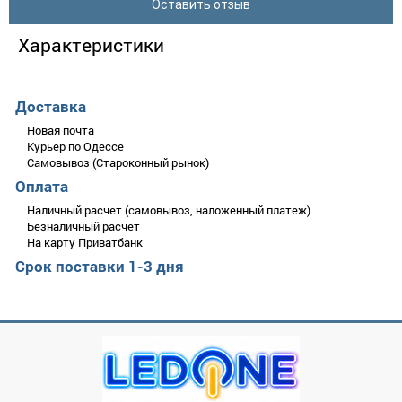
Оставить отзыв
Характеристики
Описание
Добавить отзыв
Доставка
Светодиодный светильник MILENA-24 3CCT 24W белый
Новая почта
Курьер по Одессе
Размер 218мм х 32мм
Самовывоз (Староконный рынок)
Оплата
Оцените товар
Особенностью этого светильника является способность
изменять цвет свечения в диапазоне цветовой температуры:
Наличный расчет (самовывоз, наложенный платеж)
желтовато-белое свечение – 3000 К; нейтральное, дневное
Безналичный расчет
свечение – 4000 К; холодное свечение – 6500K. Цветность
На карту Приватбанк
может регулироваться с помощью переключателя на
Срок поставки 1-3 дня
светильнике.