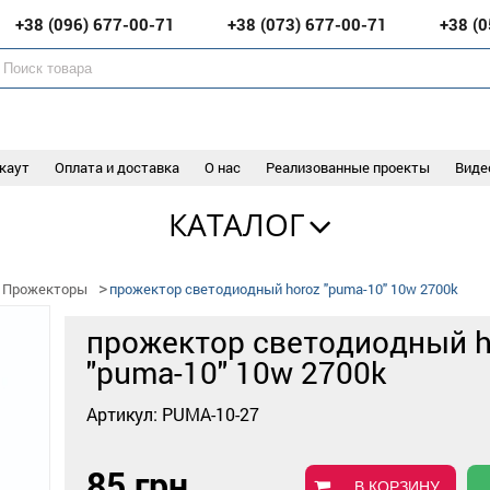
+38 (096)
677-00-71
+38 (073)
677-00-71
+38 (
каут
Оплата и доставка
О нас
Реализованные проекты
Виде
КАТАЛОГ
Прожекторы
прожектор светодиодный horoz "puma-10" 10w 2700k
прожектор светодиодный h
"puma-10" 10w 2700k
Артикул: PUMA-10-27
85 грн
В КОРЗИНУ