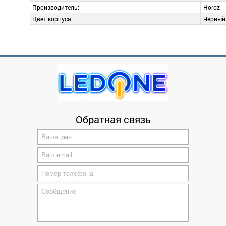
Производитель:
Horoz
Цвет корпуса:
Черный
Описание
Добавить отзыв
Прожектор светодиодный "PUMA-10" 10W 2700K
Оцените товар
Обратная связь