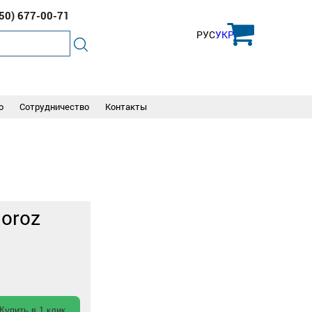
050)
677-00-71
РУС
УКР
о
Сотрудничество
Контакты
oroz
Купить в 1 клик