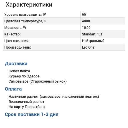
Характеристики
Уровень влагозащиты, IP
65
Цветовая температура, K
4000
Мощность, W
10,00
Качество:
StandartPlus
Цвет свечения:
Нейтральный
Производитель:
Led One
Описание
Добавить отзыв
Доставка
Сетодиодная лента Led-One COB 220V 4000K. мощность
Новая почта
10вт/м, кратность порезки - 0,5м.
Курьер по Одессе
Самовывоз (Староконный рынок)
Стоимость указана за 1 м.
Оплата
Оцените товар
Необходимые элементы подключения - кабель питания
Наличный расчет (самовывоз, наложенный платеж)
(в комплект не входит) и заглушка
Безналичный расчет
На карту Приватбанк
Срок поставки 1-3 дня