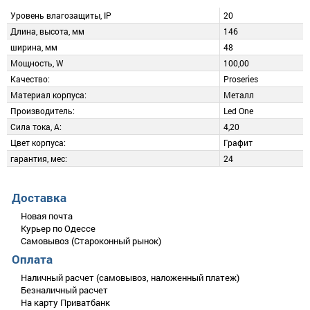
Уровень влагозащиты, IP
20
Длина, высота, мм
146
ширина, мм
48
Мощность, W
100,00
Качество:
Proseries
Материал корпуса:
Металл
Производитель:
Led One
Сила тока, А:
4,20
Цвет корпуса:
Графит
гарантия, мес:
24
Описание
Добавить отзыв
Доставка
Блок питания 100W Proseries - это новое поколение
Новая почта
импульсных блоков питания для подключения
Курьер по Одессе
светодиодной ленты, лед модулей и других осветительных
Самовывоз (Староконный рынок)
приборов.
Оплата
Оцените товар
Блок питания PR-100-24 отличается более высоким
Наличный расчет (самовывоз, наложенный платеж)
качеством комплектующих и сборки, наличием
Безналичный расчет
необходимого количества термопасты, несколькими
На карту Приватбанк