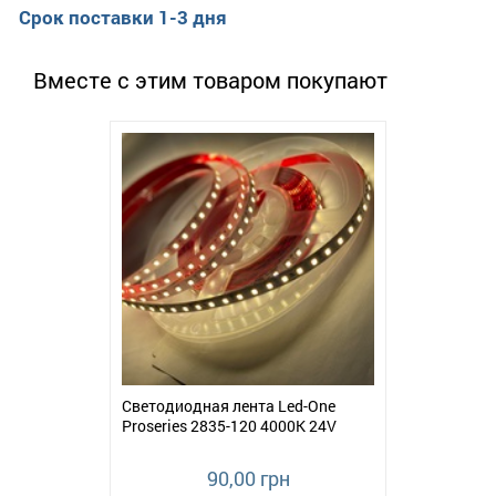
ступенями защиты устройства от перепадов напряжения.
Срок поставки 1-3 дня
Перфорированный корпус обладает более высокими
термоотводящими свойствами.
Вместе с этим товаром покупают
Мощность блока питания - 100W c током на выходе
4,16а.
Размеры блока питания отличаются компактными
размерами и составляют 145х47х29мм.
Устройство предназначено для внутренней установки в
сухих, вентилируемых помещениях.
Гарантийный срок от производителя составляет 1 год.
Светодиодная лента Led-One
Proseries 2835-120 4000К 24V
90,00 грн