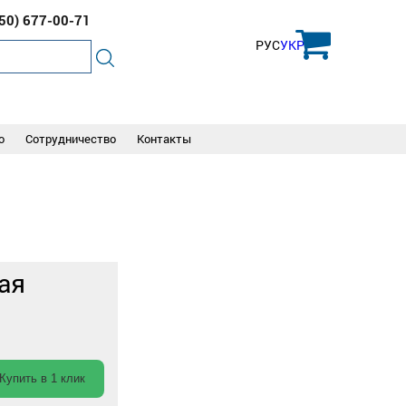
050)
677-00-71
РУС
УКР
о
Сотрудничество
Контакты
ная
Купить в 1 клик