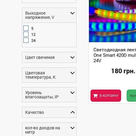
Выходное
напряжение, V
5
12
24
Светодиодная лент
One Smart 420D mul
Цвет свечения
24V
180 грн.
Цветовая
температура, K
Уровень
влагозащиты, IP
В КОРЗИНУ
Куп
Качество
кол-во диодов на
метр