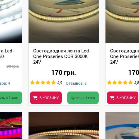
а Led-
Светодиодная лента Led-
Светодиодна
60
One Proseries COB 3000К
One Proserie
24V
24V
90 грн.
170 грн.
170
ов: 4
Отзывов: 8
4,9
4,
ить в 1 клик
В КОРЗИНУ
Купить в 1 клик
В КОРЗИНУ