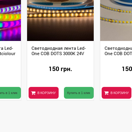
а Led-
Светодиодная лента Led-
Светодиодна
tciolour
One COB DOTS 3000К 24V
One COB DOT
150 грн.
150
ить в 1 клик
В КОРЗИНУ
Купить в 1 клик
В КОРЗИНУ