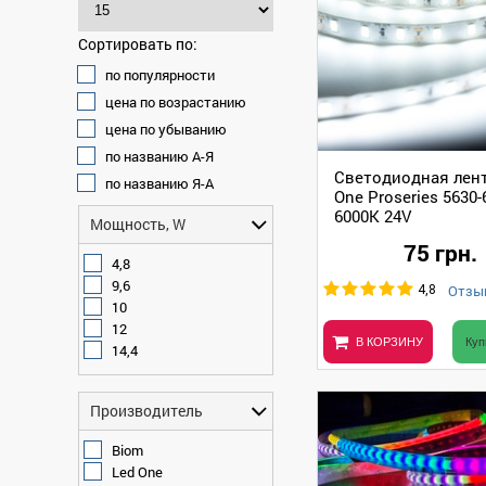
Сортировать по:
по популярности
цена по возрастанию
цена по убыванию
по названию А-Я
Светодиодная лент
по названию Я-А
One Proseries 5630-
6000К 24V
Мощность, W
75 грн.
4,8
9,6
Отзыв
4,8
10
12
В КОРЗИНУ
Куп
14,4
Производитель
Biom
Led One