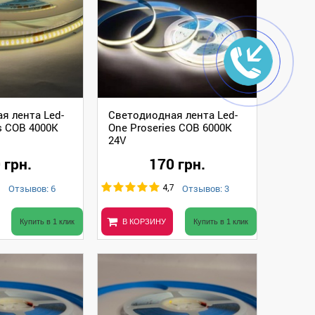
я лента Led-
Светодиодная лента Led-
s COB 4000К
One Proseries COB 6000К
24V
 грн.
170 грн.
Отзывов: 6
Отзывов: 3
8
4,7
Купить в 1 клик
В КОРЗИНУ
Купить в 1 клик