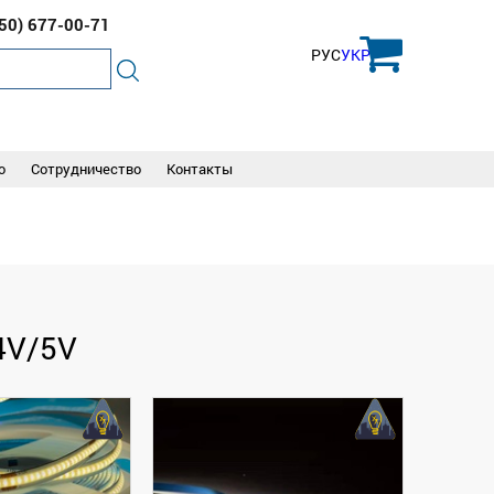
050)
677-00-71
РУС
УКР
о
Сотрудничество
Контакты
4V/5V