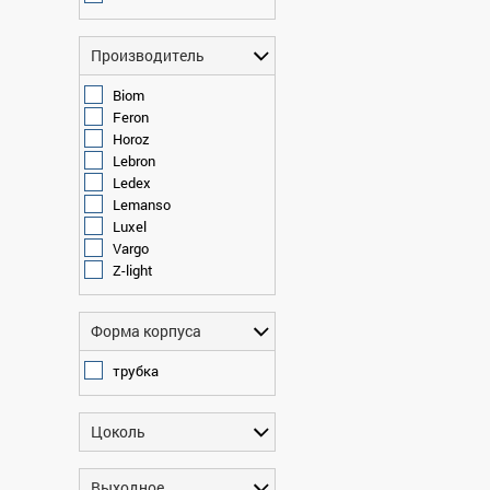
Производитель
Biom
Feron
Horoz
Lebron
Ledex
Lemanso
Luxel
Vargo
Z-light
Форма корпуса
трубка
Цоколь
Выходное