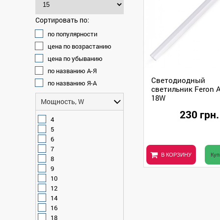
Сортировать по:
по популярности
цена по возрастанию
цена по убыванию
по названию А-Я
Светодиодный
по названию Я-А
светильник Feron 
18W
Мощность, W
230 грн.
4
5
6
7
В КОРЗИНУ
Куп
8
9
10
12
14
16
18