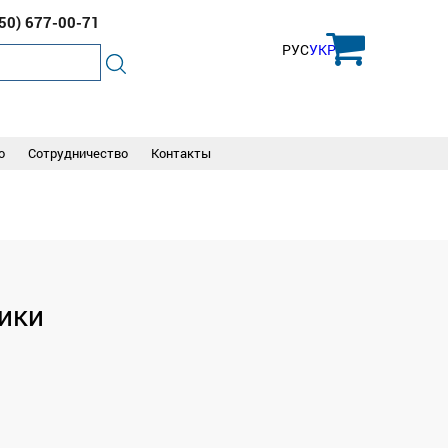
050)
677-00-71
РУС
УКР
о
Сотрудничество
Контакты
ики