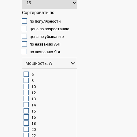
Сортировать по:
по популярности
цена по возрастанию
цена по убыванию
по названию А-Я
по названию Я-А
Мощность, W
6
8
10
12
13
14
15
16
18
20
22