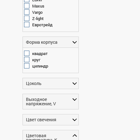
Maxus
Vargo
Z-light
Евротрейд
Форма корпуса
квадрат
круг
цилиндр
Цоколь
Выходное
напряжение, V
Цвет свечения
Цветовая
температура, K