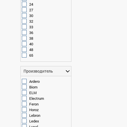
24
27
30
32
33
36
38
40
48
65
Производитель
Ardero
Biom
ELM
Electrum
Feron
Horoz
Lebron
Ledex
Luxel