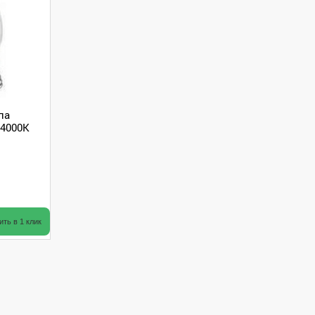
па
 4000K
ить в 1 клик