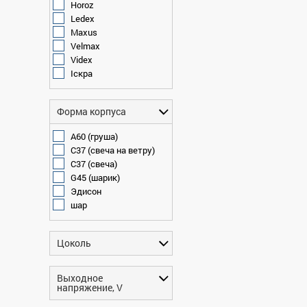
Horoz
Ledex
Maxus
Velmax
Videx
Іскра
Форма корпуса
A60 (груша)
C37 (свеча на ветру)
C37 (свеча)
G45 (шарик)
Эдисон
шар
Цоколь
Выходное
напряжение, V