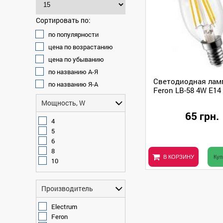
Сортировать по:
по популярности
цена по возрастанию
цена по убыванию
по названию А-Я
Светодиодная лам
по названию Я-А
Feron LB-58 4W E14
Мощность, W
65 грн.
4
5
6
8
В КОРЗИНУ
Куп
10
Производитель
Electrum
Feron